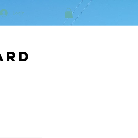
Login
ard