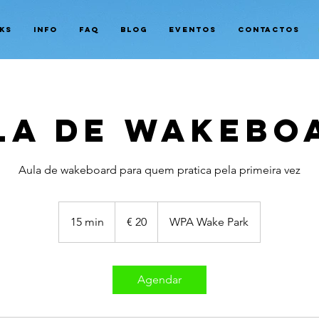
ks
Info
FAQ
Blog
Eventos
Contactos
la de Wakebo
Aula de wakeboard para quem pratica pela primeira vez
20
Euros
15 min
1
€ 20
WPA Wake Park
5
m
i
Agendar
n