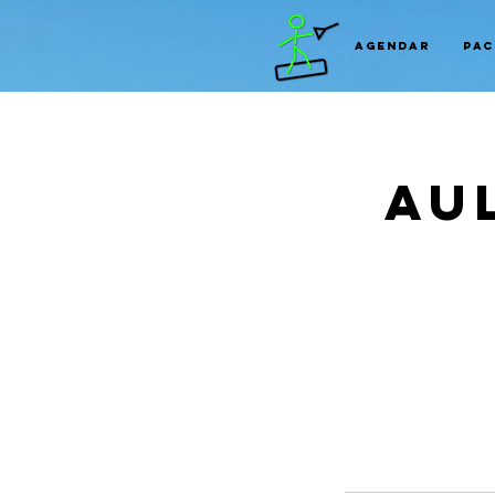
Agendar
Pac
Au